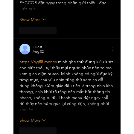
PAGCOR đặt ngay trong phần giới thiệu, đọc 
lướt qua…
Show More
Like
Reply
Guest
Aug 02
https://pg88.money
 mình ghé thử đúng kiểu lướt 
cho biết thôi, tại thấy mọi người nhắc nên tò mò 
xem giao diện ra sao. Mình không có ngồi đọc kỹ 
từng mục, chủ yếu nhìn tổng thể xem có dễ 
dùng không. Cảm giác đầu tiên là trang nhìn khá 
thoáng, chia khối rõ ràng nên mắt bắt thông tin 
nhanh, không bị rối. Thanh menu đặt ngay chỗ 
dễ thấy nên bấm qua lại cũng tiện, không phải 
kéo lên…
Show More
Like
Reply