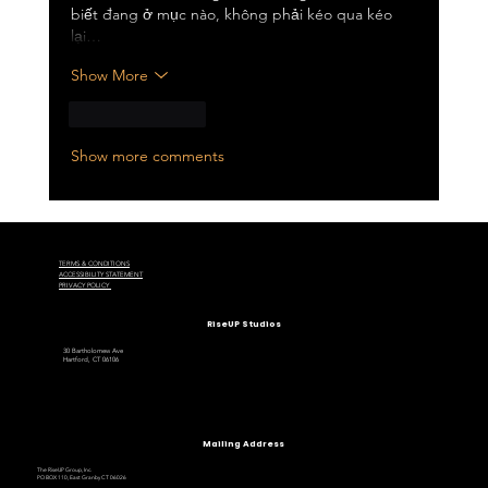
biết đang ở mục nào, không phải kéo qua kéo 
lại…
Show More
Like
Reply
Show more comments
TERMS & CONDITIONS
ACCESSIBILITY STATEMENT
PRIVACY POLICY
RiseUP Studios
30 Bartholomew Ave
Hartford, CT 06106
Mailing Address
The RiseUP Group, Inc.
PO BOX 110, East Granby CT 06026