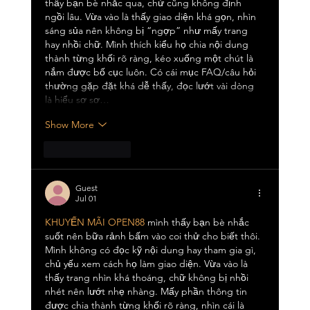
thấy bạn bè nhắc qua, chứ cũng không định 
ngồi lâu. Vừa vào là thấy giao diện khá gọn, nhìn 
sáng sủa nên không bị “ngợp” như mấy trang 
hay nhồi chữ. Mình thích kiểu họ chia nội dung 
thành từng khối rõ ràng, kéo xuống một chút là 
nắm được bố cục luôn. Có cái mục FAQ/câu hỏi 
thường gặp đặt khá dễ thấy, đọc lướt vài dòng 
là hiểu sơ sơ…
Show More
Like
Reply
Guest
Jul 01
KHUYẾN MÃI OPEN88
 mình thấy bạn bè nhắc 
suốt nên bữa rảnh bấm vào coi thử cho biết thôi. 
Mình không có đọc kỹ nội dung hay tham gia gì, 
chủ yếu xem cách họ làm giao diện. Vừa vào là 
thấy trang nhìn khá thoáng, chữ không bị nhồi 
nhét nên lướt nhẹ nhàng. Mấy phần thông tin 
được chia thành từng khối rõ ràng, nhìn cái là 