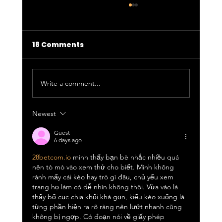
18 Comments
Write a comment...
Newest
SCG Partners with Local
Bridgeport Arts Organization to
Guest
6 days ago
Create Community Mural on
28betcom.io
 mình thấy bạn bè nhắc nhiều quá 
Former Operations
nên tò mò vào xem thử cho biết. Mình không 
rành mấy cái kèo hay trò gì đâu, chủ yếu xem 
trang họ làm có dễ nhìn không thôi. Vừa vào là 
thấy bố cục chia khối khá gọn, kiểu kéo xuống là 
từng phần hiện ra rõ ràng nên lướt nhanh cũng 
không bị ngợp. Có đoạn nói về giấy phép 