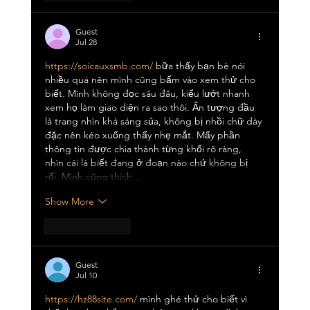
Guest
Jul 28
https://soicauxsmb.com/
 bữa thấy bạn bè nói 
nhiều quá nên mình cũng bấm vào xem thử cho 
biết. Mình không đọc sâu đâu, kiểu lướt nhanh 
xem họ làm giao diện ra sao thôi. Ấn tượng đầu 
là trang nhìn khá sáng sủa, không bị nhồi chữ dày 
đặc nên kéo xuống thấy nhẹ mắt. Mấy phần 
thông tin được chia thành từng khối rõ ràng, 
nhìn cái là biết đang ở đoạn nào chứ không bị 
rối. Mình cũng thích…
Show More
Like
Reply
Guest
Jul 10
https://hz88site.com/
 mình ghé thử cho biết vì 