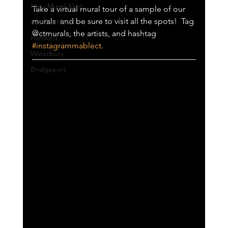
New Mural Alert
Take a virtual mural tour of a sample of our 
murals  and be sure to visit all the spots!  Tag 
East Hartford
@ctmurals, the artists, and hashtag 
Hartford
#instagrammablect
.
Waterbury
Bridgeport