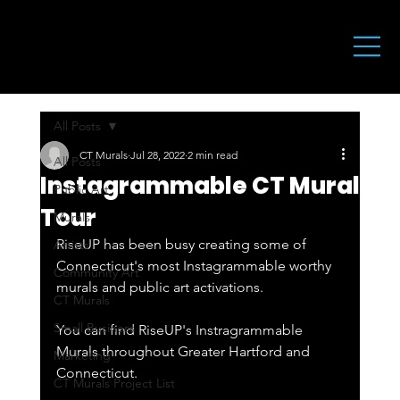
All Posts
CT Murals
Jul 28, 2022
2 min read
All Posts
Instagrammable CT Mural
Public Art
Tour
Murals
RiseUP has been busy creating some of 
Artists
Connecticut's most Instagrammable worthy 
Community Art
murals and public art activations.  
CT Murals
Small Business
You can find RiseUP's Instragrammable 
Murals throughout Greater Hartford and 
Marketing
Connecticut. 
CT Murals Project List